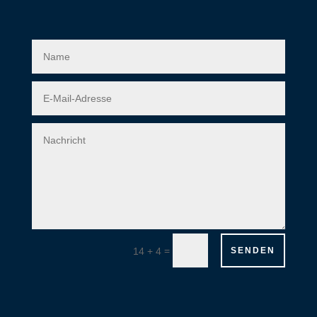
=
14 + 4
SENDEN