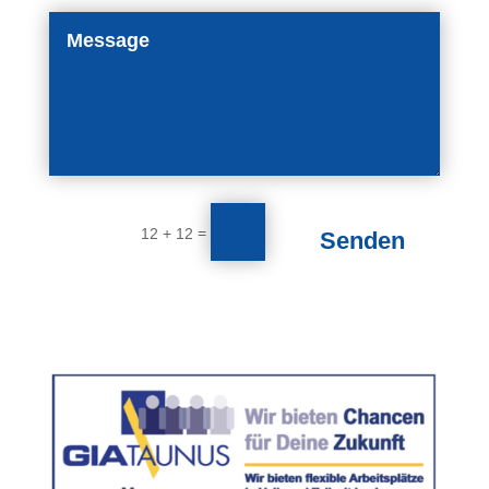
=
12 + 12
Senden