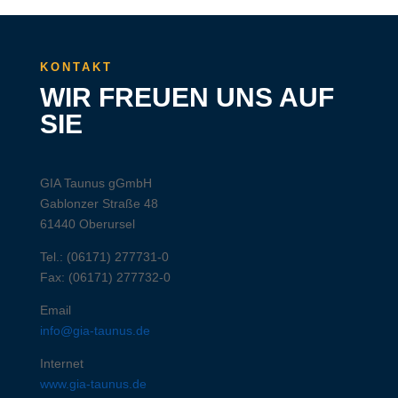
KONTAKT
WIR FREUEN UNS AUF
SIE
GIA Taunus gGmbH
Gablonzer Straße 48
61440 Oberursel
Tel.: (06171) 277731-0
Fax: (06171) 277732-0
Email
info@gia-taunus.de
Internet
www.gia-taunus.de