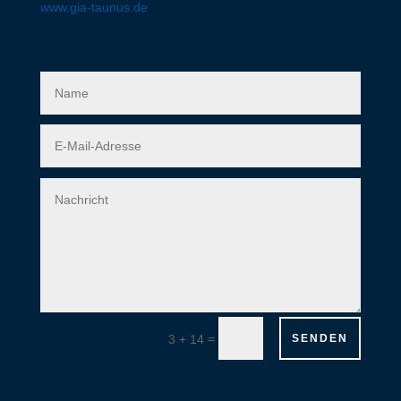
www.gia-taunus.de
=
3 + 14
SENDEN