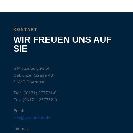
KONTAKT
WIR FREUEN UNS AUF
SIE
GIA Taunus gGmbH
Gablonzer Straße 48
61440 Oberursel
Tel.: (06171) 277731-0
Fax: (06171) 277732-0
Email
info@gia-taunus.de
Internet